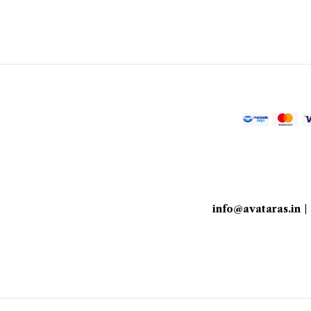
info@avataras.in
|